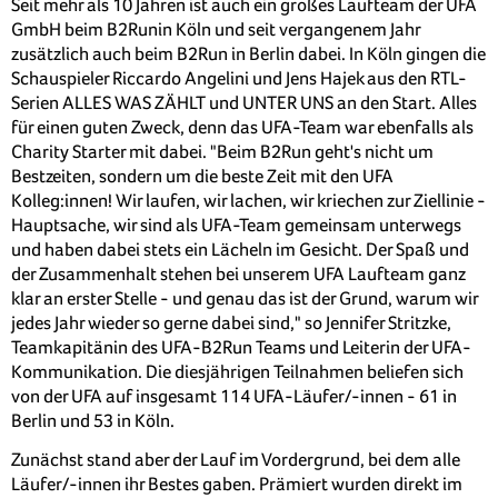
Seit mehr als 10 Jahren ist auch ein großes Laufteam der UFA
GmbH beim B2Runin Köln und seit vergangenem Jahr
zusätzlich auch beim B2Run in Berlin dabei. In Köln gingen die
Schauspieler Riccardo Angelini und Jens Hajek aus den RTL-
Serien ALLES WAS ZÄHLT und UNTER UNS an den Start. Alles
für einen guten Zweck, denn das UFA-Team war ebenfalls als
Charity Starter mit dabei. "Beim B2Run geht's nicht um
Bestzeiten, sondern um die beste Zeit mit den UFA
Kolleg:innen! Wir laufen, wir lachen, wir kriechen zur Ziellinie -
Hauptsache, wir sind als UFA-Team gemeinsam unterwegs
und haben dabei stets ein Lächeln im Gesicht. Der Spaß und
der Zusammenhalt stehen bei unserem UFA Laufteam ganz
klar an erster Stelle - und genau das ist der Grund, warum wir
jedes Jahr wieder so gerne dabei sind," so Jennifer Stritzke,
Teamkapitänin des UFA-B2Run Teams und Leiterin der UFA-
Kommunikation. Die diesjährigen Teilnahmen beliefen sich
von der UFA auf insgesamt 114 UFA-Läufer/-innen - 61 in
Berlin und 53 in Köln.
Zunächst stand aber der Lauf im Vordergrund, bei dem alle
Läufer/-innen ihr Bestes gaben. Prämiert wurden direkt im