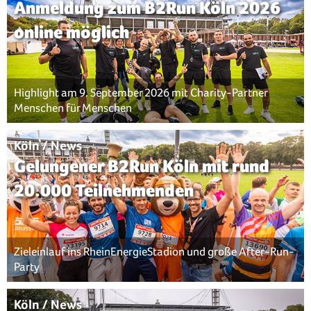
Anmeldung zum B2Run Köln 2026
online möglich
Highlight am 9. September 2026 mit Charity-Partner
Menschen für Menschen
Köln / News
Gelungener B2Run Köln mit rund
20.000 Teilnehmenden
Zieleinlauf ins RheinEnergieStadion und große After-Run-
Party
Köln / News