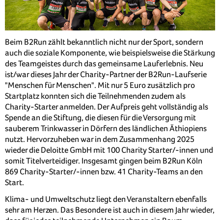
Beim B2Run zählt bekanntlich nicht nur der Sport, sondern
auch die soziale Komponente, wie beispielsweise die Stärkung
des Teamgeistes durch das gemeinsame Lauferlebnis. Neu
ist/war dieses Jahr der Charity-Partner der B2Run-Laufserie
"Menschen für Menschen". Mit nur 5 Euro zusätzlich pro
Startplatz konnten sich die Teilnehmenden zudem als
Charity-Starter anmelden. Der Aufpreis geht vollständig als
Spende an die Stiftung, die diesen für die Versorgung mit
sauberem Trinkwasser in Dörfern des ländlichen Äthiopiens
nutzt. Hervorzuheben war in dem Zusammenhang 2025
wieder die Deloitte GmbH mit 100 Charity Starter/-innen und
somit Titelverteidiger. Insgesamt gingen beim B2Run Köln
869 Charity-Starter/-innen bzw. 41 Charity-Teams an den
Start.
Klima- und Umweltschutz liegt den Veranstaltern ebenfalls
sehr am Herzen. Das Besondere ist auch in diesem Jahr wieder,