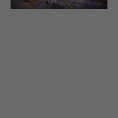
Die Bilder des B2Run München aus
den Vorjahren
B2Run München 2025