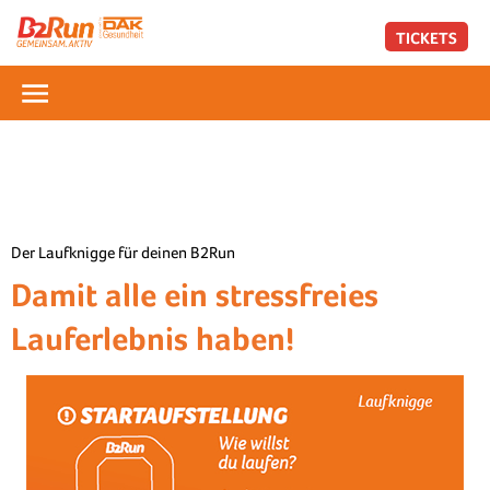
TICKETS
Der Laufknigge für deinen B2Run
Damit alle ein stressfreies
Lauferlebnis haben!