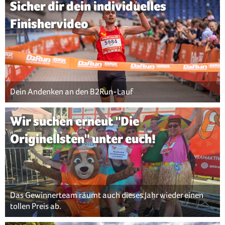
Sicher dir dein individuelles
Finishervideo
Dein Andenken an den B2Run-Lauf
Wir suchen erneut "Die
Originellsten" unter euch!
Das Gewinnerteam räumt auch dieses Jahr wieder einen
tollen Preis ab.