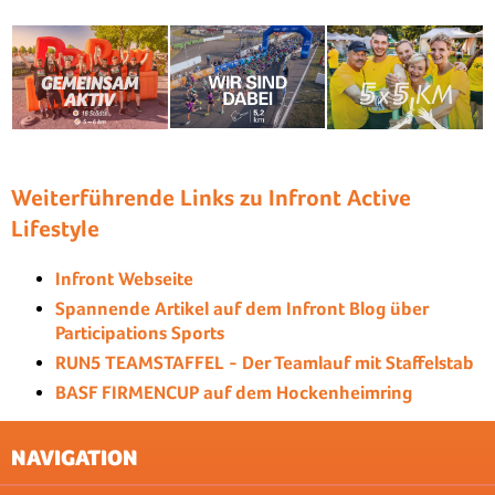
Weiterführende Links zu Infront Active
Lifestyle
Infront Webseite
Spannende Artikel auf dem Infront Blog über
Participations Sports
RUN5 TEAMSTAFFEL - Der Teamlauf mit Staffelstab
BASF FIRMENCUP auf dem Hockenheimring
NAVIGATION