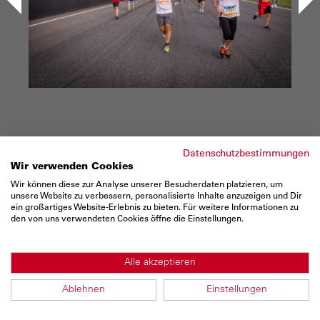
<
>
Datenschutzbestimmungen
Wir verwenden Cookies
Wir können diese zur Analyse unserer Besucherdaten platzieren, um
unsere Website zu verbessern, personalisierte Inhalte anzuzeigen und Dir
ein großartiges Website-Erlebnis zu bieten. Für weitere Informationen zu
den von uns verwendeten Cookies öffne die Einstellungen.
Alle akzeptieren
Bilder vom Laufcup beim BASF FIRMENCUP
Ablehnen
Einstellungen
158 / 158
2025