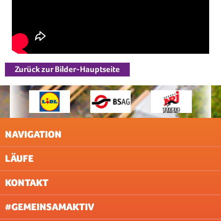
Zurück zur Bilder-Hauptseite
NAVIGATION
LÄUFE
IMPRESSUM
AGB
KONTAKT
UNTERNEHMEN
AACHEN
ABOUT & JOBS
BERLIN
#GEMEINSAMAKTIV
FAQ
BREMEN
DATENSCHUTZ (WEBSITE)
DILLINGEN/SAAR