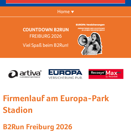
Home
COUNTDOWN B2RUN
FREIBURG 2026
Viel Spaß beim B2Run!
Firmenlauf am Europa-Park
Stadion
B2Run Freiburg 2026