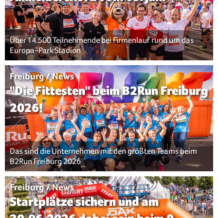
Über 14.500 Teilnehmende bei Firmenlauf rund um das
Europa-Park Stadion
Freiburg / News
"Die Fittesten" beim B2Run Freiburg
2026!
Das sind die Unternehmen mit den größten Teams beim
B2Run Freiburg 2026
Freiburg / News
Startplätze sichern und am