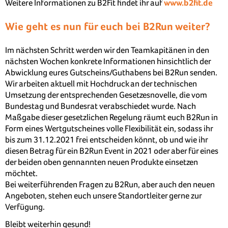
Weitere Informationen zu B2Fit findet ihr auf
www.b2fit.de
Wie geht es nun für euch bei B2Run weiter?
Im nächsten Schritt werden wir den Teamkapitänen in den
nächsten Wochen konkrete Informationen hinsichtlich der
Abwicklung eures Gutscheins/Guthabens bei B2Run senden.
Wir arbeiten aktuell mit Hochdruck an der technischen
Umsetzung der entsprechenden Gesetzesnovelle, die vom
Bundestag und Bundesrat verabschiedet wurde. Nach
Maßgabe dieser gesetzlichen Regelung räumt euch B2Run in
Form eines Wertgutscheines volle Flexibilität ein, sodass ihr
bis zum 31.12.2021 frei entscheiden könnt, ob und wie ihr
diesen Betrag für ein B2Run Event in 2021 oder aber für eines
der beiden oben gennannten neuen Produkte einsetzen
möchtet.
Bei weiterführenden Fragen zu B2Run, aber auch den neuen
Angeboten, stehen euch unsere Standortleiter gerne zur
Verfügung.
Bleibt weiterhin gesund!