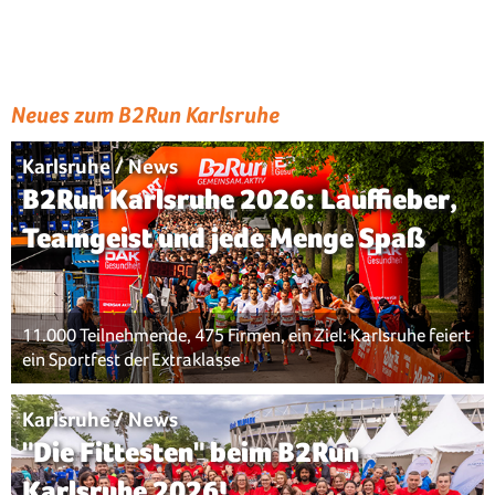
Neues zum B2Run Karlsruhe
Karlsruhe / News
B2Run Karlsruhe 2026: Lauffieber,
Teamgeist und jede Menge Spaß
11.000 Teilnehmende, 475 Firmen, ein Ziel: Karlsruhe feiert
ein Sportfest der Extraklasse
Karlsruhe / News
"Die Fittesten" beim B2Run
Karlsruhe 2026!