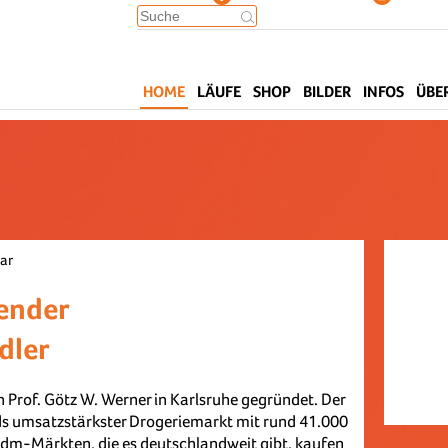
HOME
LÄUFE
SHOP
BILDER
INFOS
ÜBE
ar
ender
dler
Prof. Götz W. Werner in Karlsruhe gegründet. Der
nds umsatzstärkster Drogeriemarkt mit rund 41.000
0 dm-Märkten, die es deutschlandweit gibt, kaufen