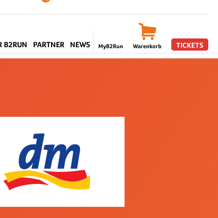
R B2RUN
PARTNER
NEWS
TICKETS
MyB2Run
Warenkorb