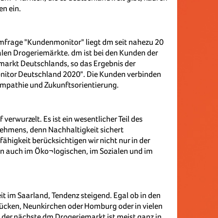
en ein.
mfrage "Kundenmonitor" liegt dm seit nahezu 20
nalen Drogeriemärkte. dm ist bei den Kunden der
markt Deutschlands, so das Ergebnis der
itor Deutschland 2020". Die Kunden verbinden
ympathie und Zukunftsorientierung.
 verwurzelt. Es ist ein wesentlicher Teil des
ehmens, denn Nachhaltigkeit sichert
higkeit berücksichtigen wir nicht nur in der
 auch im Öko¬logischen, im Sozialen und im
t im Saarland, Tendenz steigend. Egal ob in den
rücken, Neunkirchen oder Homburg oder in vielen
der nächste dm Drogeriemarkt ist meist ganz in