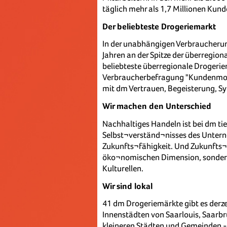
täglich mehr als 1,7 Millionen Kund
Der beliebteste Drogeriemarkt
In der unabhängigen Verbraucheru
Jahren an der Spitze der überregio
beliebteste überregionale Drogerie
Verbraucherbefragung "Kundenmon
mit dm Vertrauen, Begeisterung, S
Wir machen den Unterschied
Nachhaltiges Handeln ist bei dm tief
Selbst¬verständ¬nisses des Untern
Zukunfts¬fähigkeit. Und Zukunfts¬fä
öko¬nomischen Dimension, sondern
Kulturellen.
Wir sind lokal
41 dm Drogeriemärkte gibt es derzei
Innenstädten von Saarlouis, Saarb
kleineren Städten und Gemeinden - 