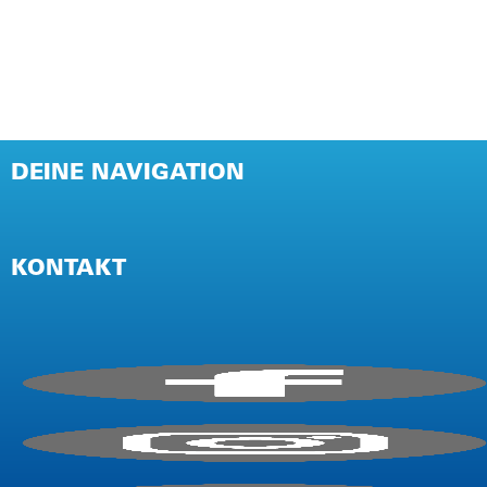
DEINE NAVIGATION
NEWSLETTER
PRESSE
KONTAKT
IMPRESSUM
AGB / TEILNAHMEBEDINGUNGEN
DATENSCHUTZ (EVENT)
DATENSCHUTZ (WEBSITE)
E-Mail:
info@firmencup.de