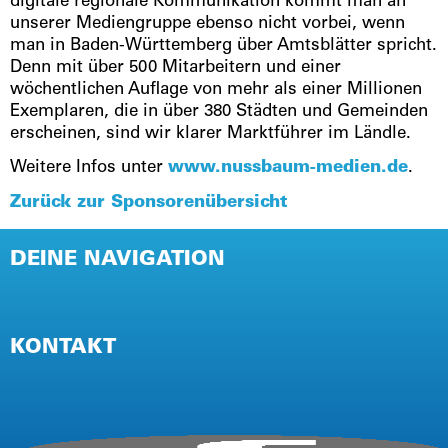
digitale regionale Kommunikation kommt man an
unserer Mediengruppe ebenso nicht vorbei, wenn
man in Baden-Württemberg über Amtsblätter spricht.
Denn mit über 500 Mitarbeitern und einer
wöchentlichen Auflage von mehr als einer Millionen
Exemplaren, die in über 380 Städten und Gemeinden
erscheinen, sind wir klarer Marktführer im Ländle.
Weitere Infos unter
www.nussbaum-medien.de
.
Zurück zur Sponsorenübersicht
DEINE NAVIGATION
NEWSLETTER
PRESSE
KONTAKT
IMPRESSUM
AGB / TEILNAHMEBEDINGUNGEN
DATENSCHUTZ (EVENT)
DATENSCHUTZ (WEBSITE)