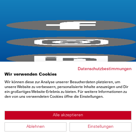
AGB / TEILNAHMEBEDINGUNGEN
DATENSCHUTZ (EVENT)
DATENSCHUTZ (WEBSITE)
E-Mail:
info@firmencup.de
Telefon: +
49
221 6503670
Datenschutzbestimmungen
Wir verwenden Cookies
Wir können diese zur Analyse unserer Besucherdaten platzieren, um
unsere Website zu verbessern, personalisierte Inhalte anzuzeigen und Dir
ein großartiges Website-Erlebnis zu bieten. Für weitere Informationen zu
den von uns verwendeten Cookies öffne die Einstellungen.
Alle akzeptieren
Ablehnen
Einstellungen
Copyright © 2026 Infront B2Run GmbH - All rights reserved.