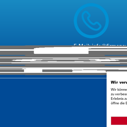
E-Mail:
info@firmenc
Telefon: +
49
221 6503
Wir ve
Wir könne
zu verbess
Erlebnis 
öffne die 