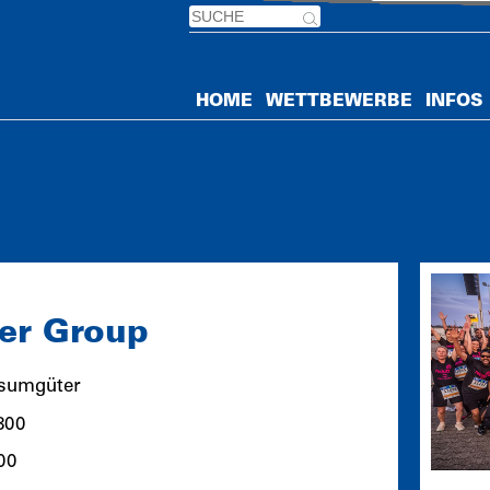
HOME
WETTBEWERBE
INFOS
ser Group
sumgüter
800
00