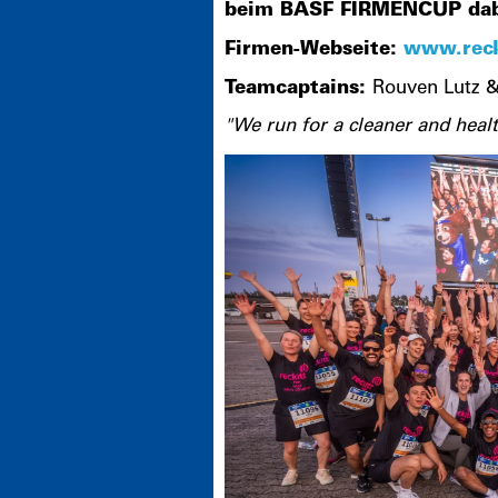
beim BASF FIRMENCUP dab
Firmen-Webseite:
www.reck
Teamcaptains:
Rouven Lutz 
"We run for a cleaner and heal