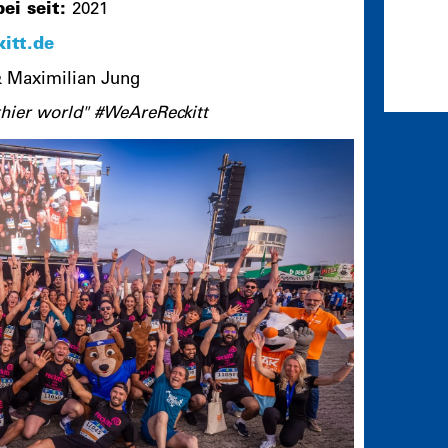
ei seit:
2021
itt.de
& Maximilian Jung
thier world" #WeAreReckitt